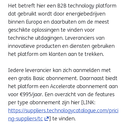
a
Het betreft hier een B2B technology platform
new
dat gebruikt wordt door energiebedrijven
tab)
binnen Europa en daarbuiten om de meest
(refers
geschikte oplossingen te vinden voor
to
technische uitdagingen. Leveranciers van
another
innovatieve producten en diensten gebruiken
website)
het platform om klanten aan te trekken.
Iedere leverancier kan zich aanmelden met
een gratis Basic abonnement. Daarnaast biedt
het platform een Accelerate abonnement aan
voor €995/jaar. Een overzicht van de features
per type abonnement zijn hier [LINK:
https://suppliers.technologycatalogue.com/prici
(opens
ng-suppliers/tc
] te vinden.
in