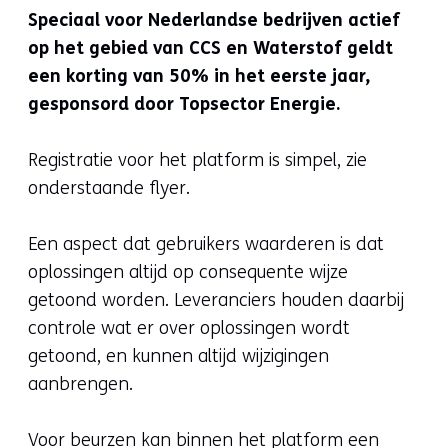
a
Speciaal voor Nederlandse bedrijven actief
new
op het gebied van CCS en Waterstof geldt
tab)
een korting van 50% in het eerste jaar,
(refers
gesponsord door Topsector Energie.
to
another
Registratie voor het platform is simpel, zie
website)
onderstaande flyer.
Een aspect dat gebruikers waarderen is dat
oplossingen altijd op consequente wijze
getoond worden. Leveranciers houden daarbij
controle wat er over oplossingen wordt
getoond, en kunnen altijd wijzigingen
aanbrengen.
Voor beurzen kan binnen het platform een