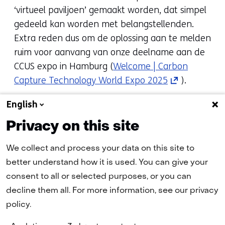
‘virtueel paviljoen’ gemaakt worden, dat simpel
gedeeld kan worden met belangstellenden.
Extra reden dus om de oplossing aan te melden
ruim voor aanvang van onze deelname aan de
CCUS expo in Hamburg (
Welcome | Carbon
(opens
Capture Technology World Expo 2025
).
in
English
a
new
Privacy on this site
tab)
Technology Catalogue
We collect and process your data on this site to
(refers
better understand how it is used. You can give your
to
Topsector_Energie_CATO_CCS_Water
consent to all or selected purposes, or you can
another
stof
(pdf, 253 kB)
decline them all. For more information, see our privacy
website)
policy.